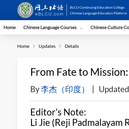
BLCU Continuing Education College
Chinese Language Education Platform
Home
Chinese Language Courses
Chinese Culture C
Home
Updates
Details


From Fate to Mission
By
李杰（印度）
丨
Updated
Editor's Note:
Li Jie (Reji Padmalayam R