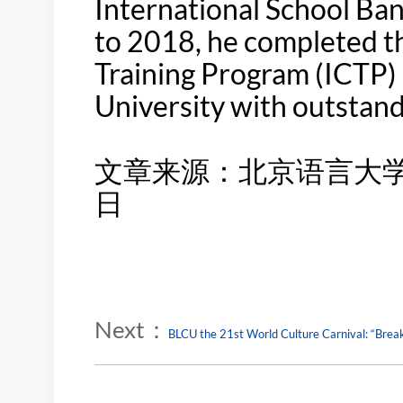
International School Ban
to 2018, he completed t
Training Program (ICTP) 
University with outstand
文章来源：北京语言大学报
日
Next：
BLCU the 21st World Culture Carnival: “Brea